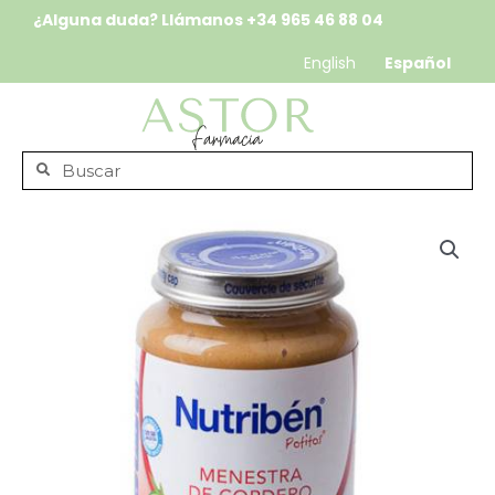
¿Alguna duda? Llámanos
+34 965 46 88 04
English
Español